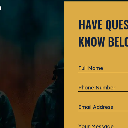
P
HAVE QUES
KNOW BEL
Full
Name
*
Phone
Number
*
Email
Address
*
Your