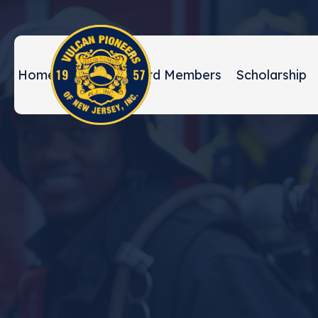
Home
About
Board Members
Scholarship