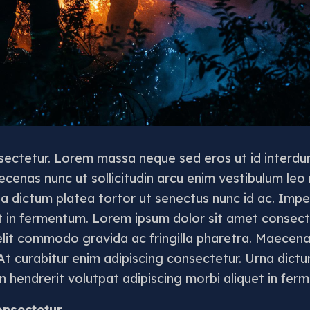
sectetur. Lorem massa neque sed eros ut id interd
aecenas nunc ut sollicitudin arcu enim vestibulum leo
a dictum platea tortor ut senectus nunc id ac. Imper
et in fermentum. Lorem ipsum dolor sit amet conse
elit commodo gravida ac fringilla pharetra. Maecenas
At curabitur enim adipiscing consectetur. Urna dict
in hendrerit volutpat adipiscing morbi aliquet in fer
onsectetur
.