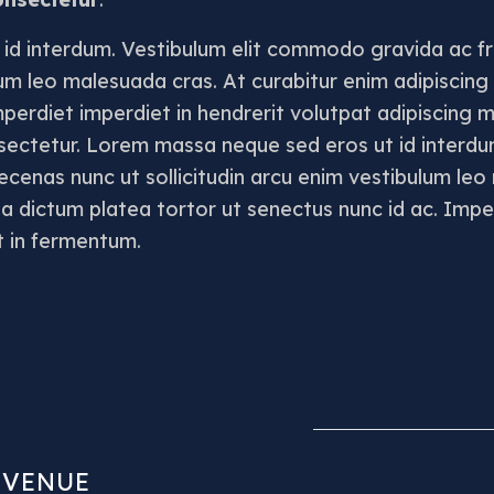
d interdum. Vestibulum elit commodo gravida ac fr
ulum leo malesuada cras. At curabitur enim adipiscin
mperdiet imperdiet in hendrerit volutpat adipiscing 
sectetur. Lorem massa neque sed eros ut id interd
aecenas nunc ut sollicitudin arcu enim vestibulum leo
a dictum platea tortor ut senectus nunc id ac. Imper
t in fermentum.
VENUE