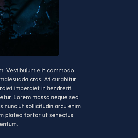
um. Vestibulum elit commodo
 malesuada cras. At curabitur
diet imperdiet in hendrerit
ctetur. Lorem massa neque sed
 nunc ut sollicitudin arcu enim
um platea tortor ut senectus
mentum.